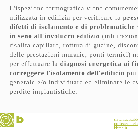
L'ispezione termografica viene comuneme
utilizzata in edilizia per verificare la
pres
difetti di isolamento e di problematiche 
in seno all'involucro edilizio
(infiltrazion
risalita capillare, rottura di guaine, discon
delle prestazioni murarie, ponti termici) 
per effettuare la
diagnosi energetica ai fi
correggere l'isolamento dell'edificio
più 
generale e/o individuare ed eliminare le e
perdite impiantistiche.
I nostri siti
sistemacasabb
porteacustich
bbme.it
C.so Roma 28
12038 Savigliano (CN)