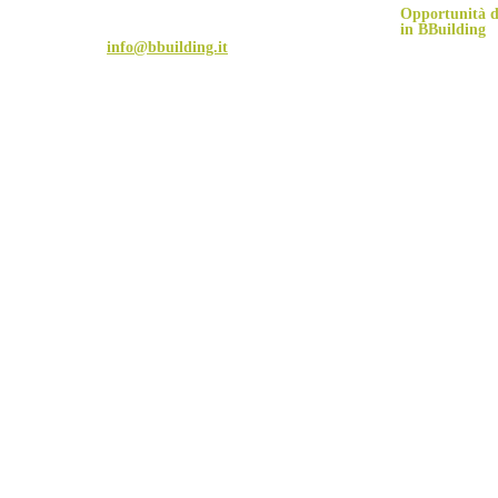
P.I. 03276290040
Opportunità d
Tel. +39 366 477 4040
in BBuilding
Fax +39 0172 1916640
eMail:
info@bbuilding.it